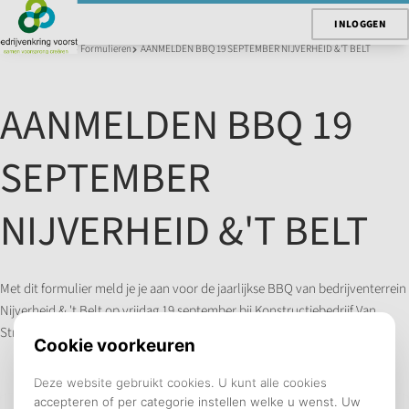
INLOGGEN
U bent hier:
Home
Formulieren
AANMELDEN BBQ 19 SEPTEMBER NIJVERHEID &'T BELT
AANMELDEN BBQ 19
SEPTEMBER
NIJVERHEID &'T BELT
Met dit formulier meld je je aan voor de jaarlijkse BBQ van bedrijventerrein
Nijverheid & 't Belt op vrijdag 19 september bij Konstructiebedrijf Van
Straaten (Nijverheidsstraat 29 in Twello).
Velden met een * zijn verplicht.