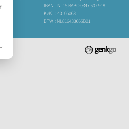
IBAN : NL15 RABO 0347 607 918
KvK : 40105063
BTW : NL816433665B01