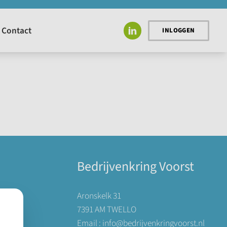
INLOGGEN
Bedrijvenkring Voorst
Aronskelk 31
7391 AM TWELLO
Email : info@bedrijvenkringvoorst.nl